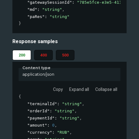
"gatewaySessionId"
: 
"785e5fce-e3e5-411a-af25-
"md"
: 
"string"
,
"paRes"
: 
"string"
}
Response samples
200
400
500
Content type
application/json
Copy
Expand all
Collapse all
{
"terminalId"
: 
"string"
,
"orderId"
: 
"string"
,
"paymentId"
: 
"string"
,
"amount"
: 
0
,
"currency"
: 
"RUB"
,