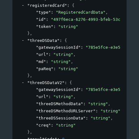
"registeredCard"
: 
{
"type"
: 
"RegisteredCardData"
,
"id"
: 
"497f6eca-6276-4993-bfeb-53cbbbba6f
"token"
: 
"string"
}
,
"threeDSData"
: 
{
"gatewaySessionId"
: 
"785e5fce-e3e5-411a-a
"url"
: 
"string"
,
"md"
: 
"string"
,
"paReq"
: 
"string"
}
,
"threeDSDataV2"
: 
{
"gatewaySessionId"
: 
"785e5fce-e3e5-411a-a
"url"
: 
"string"
,
"threeDSMethodData"
: 
"string"
,
"threeDSMethodURLServer"
: 
"string"
,
"threeDSSessionData"
: 
"string"
,
"creq"
: 
"string"
}
,