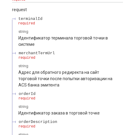
request
terminalId
required
string
Идентификатор терминала торговой точки в
системе
merchantTermUrl
required
string
Адрес для обратного редиректа на сайт
торговой точки после попытки авторизации на
ACS банка эмитента
orderId
required
string
Идентификатор заказа в торговой точке
orderDescription
required
string