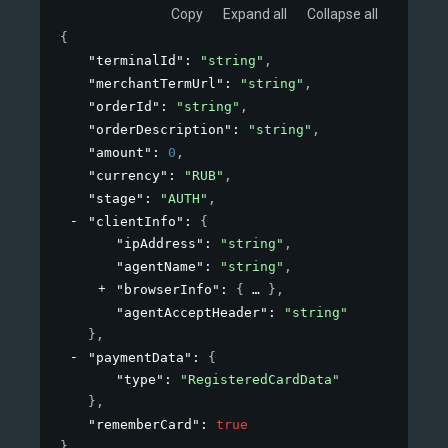
Copy
Expand all
Collapse all
{
"terminalId"
: 
"string"
,
"merchantTermUrl"
: 
"string"
,
"orderId"
: 
"string"
,
"orderDescription"
: 
"string"
,
"amount"
: 
0
,
"currency"
: 
"RUB"
,
"stage"
: 
"AUTH"
,
"clientInfo"
: 
{
"ipAddress"
: 
"string"
,
"agentName"
: 
"string"
,
"browserInfo"
: 
{
}
,
"agentAcceptHeader"
: 
"string"
}
,
"paymentData"
: 
{
"type"
: 
"RegisteredCardData"
}
,
"rememberCard"
: 
true
}