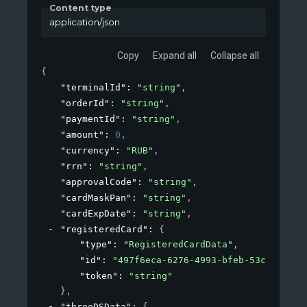
Content type
application/json
Copy
Expand all
Collapse all
{
"terminalId"
: 
"string"
,
"orderId"
: 
"string"
,
"paymentId"
: 
"string"
,
"amount"
: 
0
,
"currency"
: 
"RUB"
,
"rrn"
: 
"string"
,
"approvalCode"
: 
"string"
,
"cardMaskPan"
: 
"string"
,
"cardExpDate"
: 
"string"
,
"registeredCard"
: 
{
"type"
: 
"RegisteredCardData"
,
"id"
: 
"497f6eca-6276-4993-bfeb-53cbbbba6f
"token"
: 
"string"
}
,
"threeDSData"
: 
{