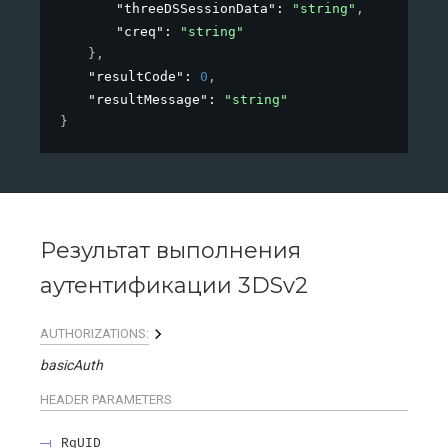
"threeDSSessionData"
: 
"string"
,
"creq"
: 
"string"
}
,
"resultCode"
: 
0
,
"resultMessage"
: 
"string"
}
Результат выполнения
аутентификации 3DSv2
AUTHORIZATIONS:
basicAuth
HEADER
PARAMETERS
RqUID