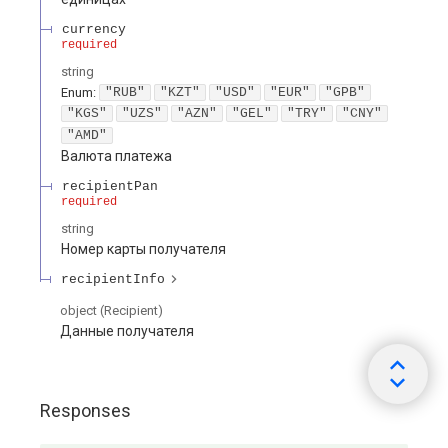
currency
required
string
Enum
:
"RUB"
"KZT"
"USD"
"EUR"
"GPB"
"KGS"
"UZS"
"AZN"
"GEL"
"TRY"
"CNY"
"AMD"
Валюта платежа
recipientPan
required
string
Номер карты получателя
recipientInfo
object
(
Recipient
)
Данные получателя
Responses