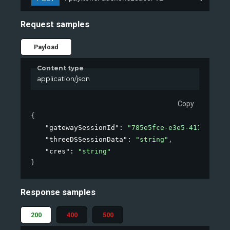
Request samples
Payload
Content type
application/json
Copy
{
"gatewaySessionId"
: 
"785e5fce-e3e5-411a-af25-
"threeDSSessionData"
: 
"string"
,
"cres"
: 
"string"
}
Response samples
200
400
500