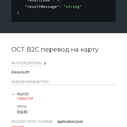
"resultCode"
: 
0
,
"resultMessage"
: 
"string"
}
OCT B2C перевод на карту
AUTHORIZATIONS:
basicAuth
HEADER
PARAMETERS
RqUID
required
string
RqUID
REQUEST BODY SCHEMA:
application/json
required