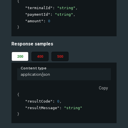
{
"terminalId"
: 
"string"
,
"paymentId"
: 
"string"
,
"amount"
: 
0
}
Response samples
200
400
500
Content type
application/json
Copy
{
"resultCode"
: 
0
,
"resultMessage"
: 
"string"
}