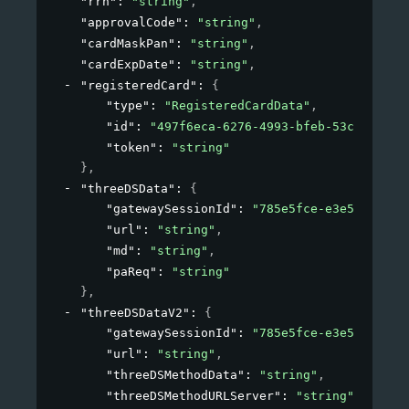
"rrn"
: 
"string"
,
"approvalCode"
: 
"string"
,
"cardMaskPan"
: 
"string"
,
"cardExpDate"
: 
"string"
,
"registeredCard"
: 
{
"type"
: 
"RegisteredCardData"
,
"id"
: 
"497f6eca-6276-4993-bfeb-53cbbbba6f
"token"
: 
"string"
}
,
"threeDSData"
: 
{
"gatewaySessionId"
: 
"785e5fce-e3e5-411a-a
"url"
: 
"string"
,
"md"
: 
"string"
,
"paReq"
: 
"string"
}
,
"threeDSDataV2"
: 
{
"gatewaySessionId"
: 
"785e5fce-e3e5-411a-a
"url"
: 
"string"
,
"threeDSMethodData"
: 
"string"
,
"threeDSMethodURLServer"
: 
"string"
,