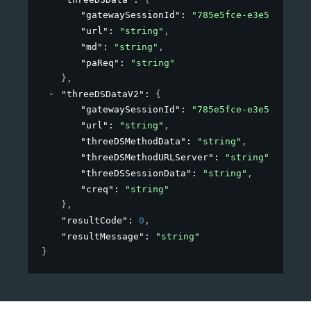
"gatewaySessionId"
: 
"785e5fce-e3e5-411a-a
"url"
: 
"string"
,
"md"
: 
"string"
,
"paReq"
: 
"string"
}
,
"threeDSDataV2"
: 
{
"gatewaySessionId"
: 
"785e5fce-e3e5-411a-a
"url"
: 
"string"
,
"threeDSMethodData"
: 
"string"
,
"threeDSMethodURLServer"
: 
"string"
,
"threeDSSessionData"
: 
"string"
,
"creq"
: 
"string"
}
,
"resultCode"
: 
0
,
"resultMessage"
: 
"string"
}