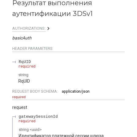
Результат выполнения
аутентификации 3DSv1
AUTHORIZATIONS:
basicAuth
HEADER
PARAMETERS
RqUID
required
string
RqUID
REQUEST BODY SCHEMA:
application/json
required
request
gatewaySessionId
required
string
<
uuid
>
Идентификатор платежной сессии шлюза