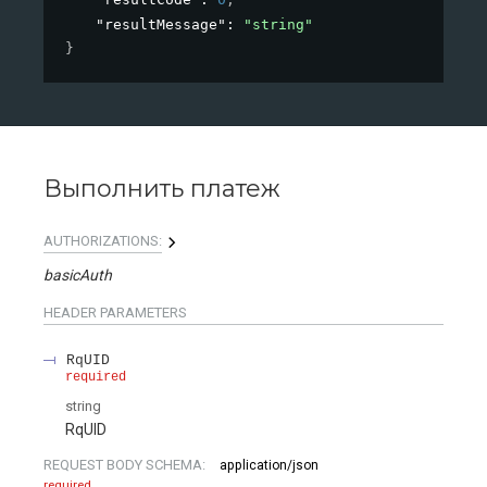
"resultMessage"
: 
"string"
}
Выполнить платеж
AUTHORIZATIONS:
basicAuth
HEADER
PARAMETERS
RqUID
required
string
RqUID
REQUEST BODY SCHEMA:
application/json
required