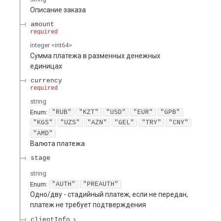
Описание заказа
amount
required
integer
<
int64
>
Сумма платежа в разменных денежных
единицах
currency
required
string
Enum
:
"RUB"
"KZT"
"USD"
"EUR"
"GPB"
"KGS"
"UZS"
"AZN"
"GEL"
"TRY"
"CNY"
"AMD"
Валюта платежа
stage
string
Enum
:
"AUTH"
"PREAUTH"
Одно/дву - стадийный платеж, если не передан,
платеж не требует подтверждения
clientInfo