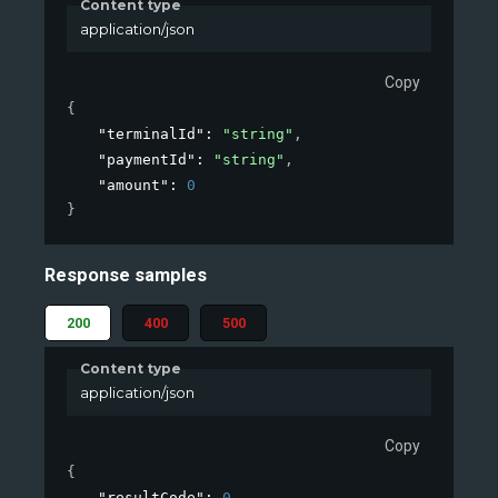
Content type
application/json
Copy
{
"terminalId"
: 
"string"
,
"paymentId"
: 
"string"
,
"amount"
: 
0
}
Response samples
200
400
500
Content type
application/json
Copy
{
"resultCode"
: 
0
,