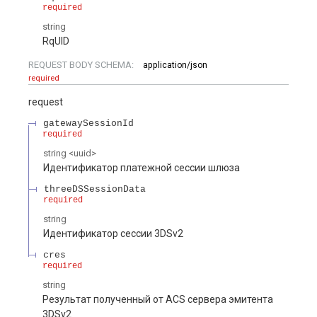
required
string
RqUID
REQUEST BODY SCHEMA:
application/json
required
request
gatewaySessionId
required
string
<
uuid
>
Идентификатор платежной сессии шлюза
threeDSSessionData
required
string
Идентификатор сессии 3DSv2
cres
required
string
Результат полученный от ACS сервера эмитента
3DSv2