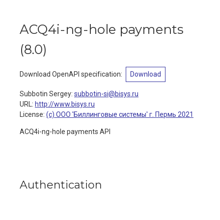
ACQ4i-ng-hole payments
(
8.0
)
Download OpenAPI specification
:
Download
Subbotin Sergey
:
subbotin-si@bisys.ru
URL:
http://www.bisys.ru
License:
(с) ООО 'Биллинговые системы' г. Пермь 2021
ACQ4i-ng-hole payments API
Authentication