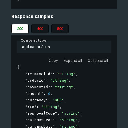
Response samples
200
400
500
Content type
application/json
Copy
Expand all
Collapse all
{
"terminalId"
: 
"string"
,
"orderId"
: 
"string"
,
"paymentId"
: 
"string"
,
"amount"
: 
0
,
"currency"
: 
"RUB"
,
"rrn"
: 
"string"
,
"approvalCode"
: 
"string"
,
"cardMaskPan"
: 
"string"
,
"cardExpDate"
: 
"string"
,